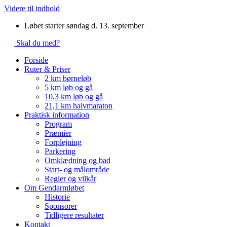
Videre til indhold
Løbet starter søndag d. 13. september
Skal du med?
Forside
Ruter & Priser
2 km børneløb
5 km løb og gå
10,3 km løb og gå
21,1 km halvmaraton
Praktisk information
Program
Præmier
Forplejning
Parkering
Omklædning og bad
Start- og målområde
Regler og vilkår
Om Gendarmløbet
Historie
Sponsorer
Tidligere resultater
Kontakt