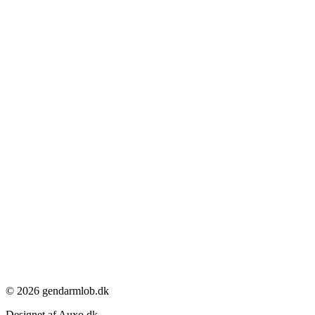
© 2026 gendarmlob.dk
Designet af Auxo.dk