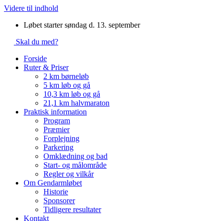
Videre til indhold
Løbet starter søndag d. 13. september
Skal du med?
Forside
Ruter & Priser
2 km børneløb
5 km løb og gå
10,3 km løb og gå
21,1 km halvmaraton
Praktisk information
Program
Præmier
Forplejning
Parkering
Omklædning og bad
Start- og målområde
Regler og vilkår
Om Gendarmløbet
Historie
Sponsorer
Tidligere resultater
Kontakt