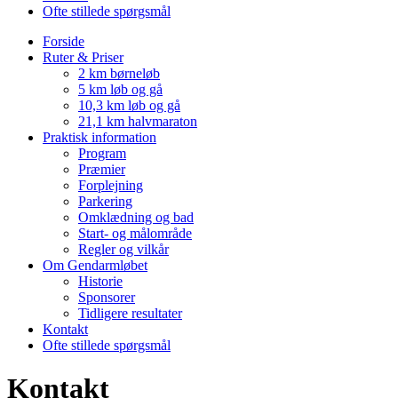
Ofte stillede spørgsmål
Forside
Ruter & Priser
2 km børneløb
5 km løb og gå
10,3 km løb og gå
21,1 km halvmaraton
Praktisk information
Program
Præmier
Forplejning
Parkering
Omklædning og bad
Start- og målområde
Regler og vilkår
Om Gendarmløbet
Historie
Sponsorer
Tidligere resultater
Kontakt
Ofte stillede spørgsmål
Kontakt